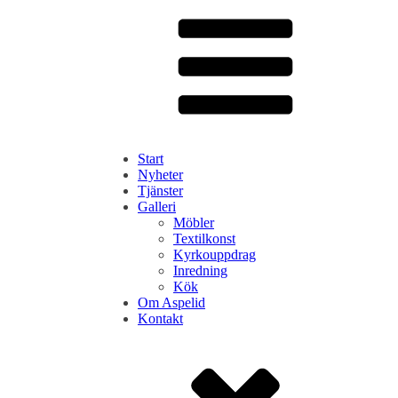
Start
Nyheter
Tjänster
Galleri
Möbler
Textilkonst
Kyrkouppdrag
Inredning
Kök
Om Aspelid
Kontakt